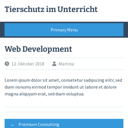
Skip
Tierschutz im Unterricht
to
content
Primary Menu
Web Development
12. Oktober 2018
Martina
Lorem ipsum dolor sit amet, consetetur sadipscing elitr, sed
diam nonumy eirmod tempor invidunt ut labore et dolore
magna aliquyam erat, sed diam voluptua.
Post
←
Premium Consulting