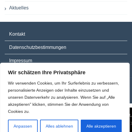
Aktuelles
Kontakt
Datenschutzbestimmungen
Impressum
Wir schätzen Ihre Privatsphäre
Wir verwenden Cookies, um Ihr Surferlebnis zu verbessern,
Proudly powered by
WordPress
|
Theme: FlatOn by
personalisierte Anzeigen oder Inhalte einzusetzen und
Webulous Themes
unseren Datenverkehr zu analysieren. Wenn Sie auf „Alle
akzeptieren" klicken, stimmen Sie der Anwendung von
Cookies zu.
Diese Website benutzt Cookies. Wenn du die Website weiter nutzt,
gehen wir von deinem Einverständnis aus.
Anpassen
Alles ablehnen
Alle akzeptieren
OK