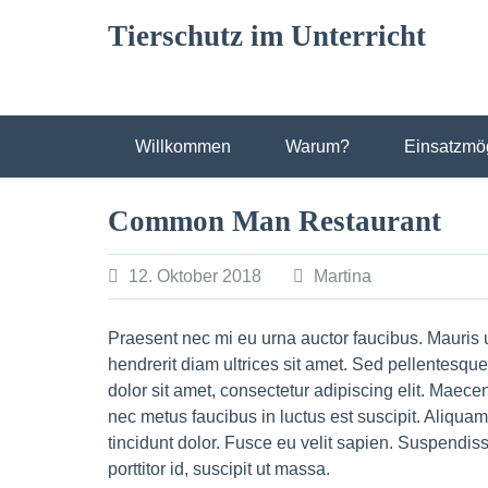
Skip
Tierschutz im Unterricht
to
content
Willkommen
Warum?
Einsatzmög
Common Man Restaurant
12. Oktober 2018
Martina
Praesent nec mi eu urna auctor faucibus. Mauris 
hendrerit diam ultrices sit amet. Sed pellentesqu
dolor sit amet, consectetur adipiscing elit. Maece
nec metus faucibus in luctus est suscipit. Aliqua
tincidunt dolor. Fusce eu velit sapien. Suspendisse q
porttitor id, suscipit ut massa.