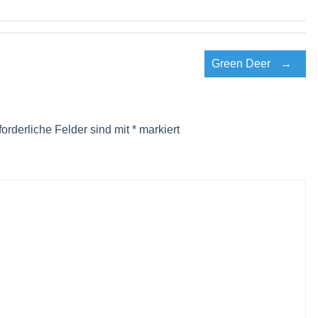
Green Deer
→
forderliche Felder sind mit
*
markiert