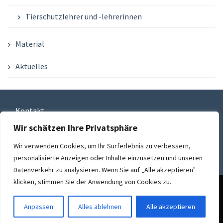
Tierschutzlehrer und -lehrerinnen
Material
Aktuelles
Kontakt
Wir schätzen Ihre Privatsphäre
Datenschutzbestimmungen
Wir verwenden Cookies, um Ihr Surferlebnis zu verbessern,
Impressum
personalisierte Anzeigen oder Inhalte einzusetzen und unseren
Datenverkehr zu analysieren. Wenn Sie auf „Alle akzeptieren"
klicken, stimmen Sie der Anwendung von Cookies zu.
Diese Website benutzt Cookies. Wenn du die Website weiter
nutzt, gehen wir von deinem Einverständnis aus.
Proudly powered by
WordPress
|
Theme: FlatOn by
Webulous
Anpassen
Alles ablehnen
Alle akzeptieren
Themes
OK