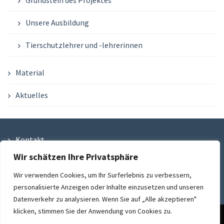
Grundstein des Projektes
Unsere Ausbildung
Tierschutzlehrer und -lehrerinnen
Material
Aktuelles
Kontakt
Wir schätzen Ihre Privatsphäre
Datenschutzbestimmungen
Wir verwenden Cookies, um Ihr Surferlebnis zu verbessern,
Impressum
personalisierte Anzeigen oder Inhalte einzusetzen und unseren
Datenverkehr zu analysieren. Wenn Sie auf „Alle akzeptieren"
klicken, stimmen Sie der Anwendung von Cookies zu.
Diese Website benutzt Cookies. Wenn du die Website weiter